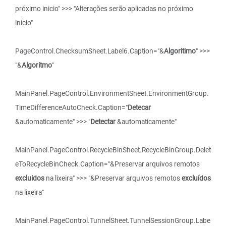
próximo inicio" >>> "Alterações serão aplicadas no próximo
início"
PageControl.ChecksumSheet.Label6.Caption="&
Algoritimo
" >>>
"&
Algoritmo
"
MainPanel.PageControl.EnvironmentSheet.EnvironmentGroup.
TimeDifferenceAutoCheck.Caption="
Detecar
&automaticamente" >>> "
Detectar
&automaticamente"
MainPanel.PageControl.RecycleBinSheet.RecycleBinGroup.Delet
eToRecycleBinCheck.Caption="&Preservar arquivos remotos
excluidos
na lixeira" >>> "&Preservar arquivos remotos
excluídos
na lixeira"
MainPanel.PageControl.TunnelSheet.TunnelSessionGroup.Labe