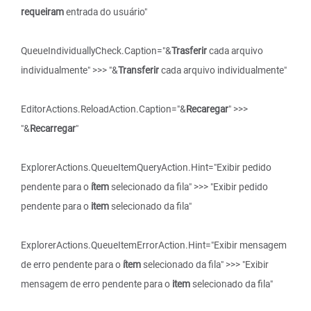
requeiram
entrada do usuário"
QueueIndividuallyCheck.Caption="&
Trasferir
cada arquivo
individualmente" >>> "&
Transferir
cada arquivo individualmente"
EditorActions.ReloadAction.Caption="&
Recaregar
" >>>
"&
Recarregar
"
ExplorerActions.QueueItemQueryAction.Hint="Exibir pedido
pendente para o
ítem
selecionado da fila" >>> "Exibir pedido
pendente para o
item
selecionado da fila"
ExplorerActions.QueueItemErrorAction.Hint="Exibir mensagem
de erro pendente para o
ítem
selecionado da fila" >>> "Exibir
mensagem de erro pendente para o
item
selecionado da fila"