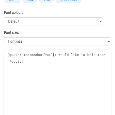
Font colour:
Font size:
Message