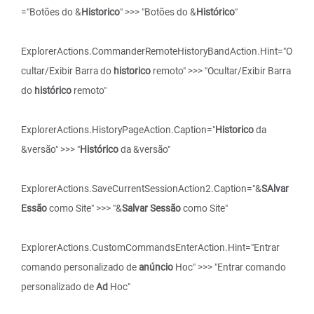
="Botões do &
Historico
" >>> "Botões do &
Histórico
"
ExplorerActions.CommanderRemoteHistoryBandAction.Hint="O
cultar/Exibir Barra do
historico
remoto" >>> "Ocultar/Exibir Barra
do
histórico
remoto"
ExplorerActions.HistoryPageAction.Caption="
Historico
da
&versão" >>> "
Histórico
da &versão"
ExplorerActions.SaveCurrentSessionAction2.Caption="&
SAlvar
Essão
como Site" >>> "&
Salvar Sessão
como Site"
ExplorerActions.CustomCommandsEnterAction.Hint="Entrar
comando personalizado de
anúncio
Hoc" >>> "Entrar comando
personalizado de
Ad
Hoc"