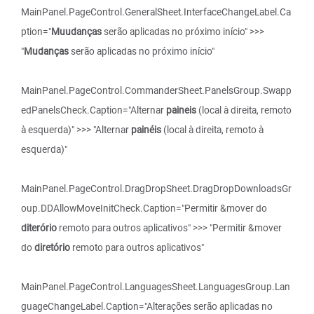
MainPanel.PageControl.GeneralSheet.InterfaceChangeLabel.Ca
ption="
Muudanças
serão aplicadas no próximo início" >>>
"
Mudanças
serão aplicadas no próximo início"
MainPanel.PageControl.CommanderSheet.PanelsGroup.Swapp
edPanelsCheck.Caption="Alternar
paineis
(local à direita, remoto
à esquerda)" >>> "Alternar
painéis
(local à direita, remoto à
esquerda)"
MainPanel.PageControl.DragDropSheet.DragDropDownloadsGr
oup.DDAllowMoveInitCheck.Caption="Permitir &mover do
diterório
remoto para outros aplicativos" >>> "Permitir &mover
do
diretório
remoto para outros aplicativos"
MainPanel.PageControl.LanguagesSheet.LanguagesGroup.Lan
guageChangeLabel.Caption="Alterações serão aplicadas no