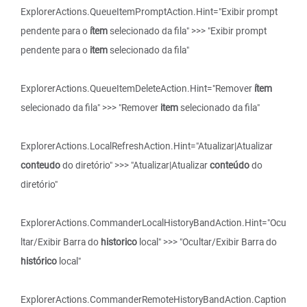
ExplorerActions.QueueItemPromptAction.Hint="Exibir prompt
pendente para o
ítem
selecionado da fila" >>> "Exibir prompt
pendente para o
item
selecionado da fila"
ExplorerActions.QueueItemDeleteAction.Hint="Remover
ítem
selecionado da fila" >>> "Remover
item
selecionado da fila"
ExplorerActions.LocalRefreshAction.Hint="Atualizar|Atualizar
conteudo
do diretório" >>> "Atualizar|Atualizar
conteúdo
do
diretório"
ExplorerActions.CommanderLocalHistoryBandAction.Hint="Ocu
ltar/Exibir Barra do
historico
local" >>> "Ocultar/Exibir Barra do
histórico
local"
ExplorerActions.CommanderRemoteHistoryBandAction.Caption