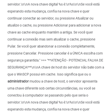
servidor.\n\nA nova chave digital %s é:\n%s\n\nSe você está
esperando esta mudança, confia na nova chave e quer
continuar conectar ao servidor, ou pressione Atualizar ou
atualize o cache, ou pressione Adicionar para adicionar a nova
chave ao cache enquanto mantém a antiga. Se você quer
continuar a conexão mas sem atualizar o cache, pressione
Pular. Se você quer abandonar a conexão completamente,
pressione Cancelar. Pressione cancelar é a ÚNICA escolha com
segurança garantida." >>> "**ATENÇÃO - POTENCIAL FALHA DE
SEGURANÇA!**\n\nA chave de host do servidor não bate com a
que o WinSCP possui em cache. Isso significa que ou o
administrador
mudou a chave de host, o servidor apresenta
uma chave diferente sob certas circunstâncias, ou você se
conectou à computador se passando pelo que seria o
servidor.\n\nA nova chave digital %s é:\n%s\n\nSe você está
esperando esta mudança, confia na nova chave e quer