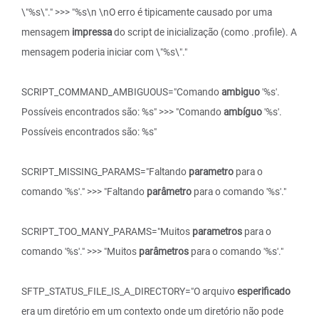
\"%s\"." >>> "%s\n \nO erro é tipicamente causado por uma
mensagem
impressa
do script de inicialização (como .profile). A
mensagem poderia iniciar com \"%s\"."
SCRIPT_COMMAND_AMBIGUOUS="Comando
ambiguo
'%s'.
Possíveis encontrados são: %s" >>> "Comando
ambíguo
'%s'.
Possíveis encontrados são: %s"
SCRIPT_MISSING_PARAMS="Faltando
parametro
para o
comando '%s'." >>> "Faltando
parâmetro
para o comando '%s'."
SCRIPT_TOO_MANY_PARAMS="Muitos
parametros
para o
comando '%s'." >>> "Muitos
parâmetros
para o comando '%s'."
SFTP_STATUS_FILE_IS_A_DIRECTORY="O arquivo
esperificado
era um diretório em um contexto onde um diretório não pode