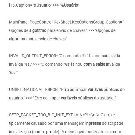
l15.Caption="&
Usuario
" >>> "&
Usuário
"
MainPanel.PageControl.KexSheet.KexOptionsGroup.Caption="
Opções de
algotitmo
para envio de chaves" >>> "Opções de
algoritmo
para envio de chaves"
INVALID_OUTPUT_ERROR="O comando '%s' falhou
cou
a
sída
inválida '%s'." >>> "O comando '%s' falhou
com
a
saída
inválida
'%s'."
UNSET_NATIONAL_ERROR="Erro ao limpar
variáves
públicas do
usuário." >>> "Erro ao limpar
variáveis
públicas do usuário."
SFTP_PACKET_TOO_BIG_INIT_EXPLAIN="%s\n \nO erro é
tipicamente causado por uma mensagem
inpressa
do script de
inicialização (como .profile). A mensagem poderia iniciar com