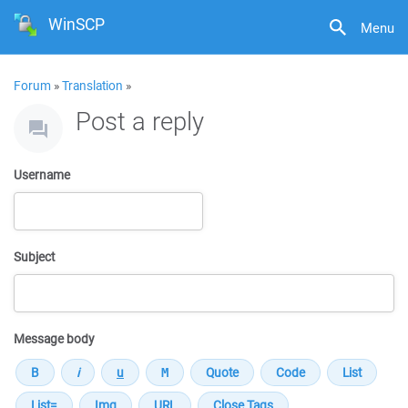
WinSCP
Menu
Forum
»
Translation
»
Post a reply
Username
Subject
Message body