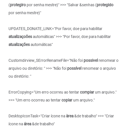
(
protegiro
por senha mestre)" >>> "Salvar &senhas (
protegido
por senha mestre)"
UPDATES_DONATE_LINK="Por favor, doe para habilitar
atualizaçoões
automáticas" >>> "Por favor, doe para habilitar
atualizações
automáticas"
Customdirview_SErrorRenameFile="Não foi
possivel
renomear o
arquivo ou diretório: " >>> "Não foi
possível
renomear o arquivo
ou diretório: "
ErrorCopying="Um erro ocorreu ao tentar
compiar
um arquivo."
>>> "Um erro ocorreu ao tentar
copiar
um arquivo."
DesktopIconTask="Criar ícone na
àrea
&de trabalho" >>> "Criar
ícone na
área
&de trabalho"