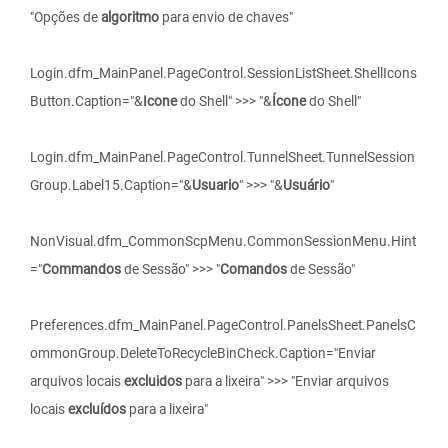
"Opções de
algoritmo
para envio de chaves"
Login.dfm_MainPanel.PageControl.SessionListSheet.ShellIcons
Button.Caption="&
Icone
do Shell" >>> "&
Ícone
do Shell"
Login.dfm_MainPanel.PageControl.TunnelSheet.TunnelSession
Group.Label15.Caption="&
Usuario
" >>> "&
Usuário
"
NonVisual.dfm_CommonScpMenu.CommonSessionMenu.Hint
="
Commandos
de Sessão" >>> "
Comandos
de Sessão"
Preferences.dfm_MainPanel.PageControl.PanelsSheet.PanelsC
ommonGroup.DeleteToRecycleBinCheck.Caption="Enviar
arquivos locais
excluidos
para a lixeira" >>> "Enviar arquivos
locais
excluídos
para a lixeira"