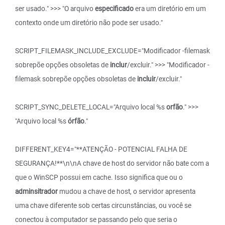
ser usado." >>> "O arquivo
especificado
era um diretório em um
contexto onde um diretório não pode ser usado."
SCRIPT_FILEMASK_INCLUDE_EXCLUDE="Modificador -filemask
sobrepõe opções obsoletas de
inclur
/excluir." >>> "Modificador -
filemask sobrepõe opções obsoletas de
incluir
/excluir."
SCRIPT_SYNC_DELETE_LOCAL="Arquivo local %s
orfão
." >>>
"Arquivo local %s
órfão
."
DIFFERENT_KEY4="**ATENÇÃO - POTENCIAL FALHA DE
SEGURANÇA!**\n\nA chave de host do servidor não bate com a
que o WinSCP possui em cache. Isso significa que ou o
adminsitrador
mudou a chave de host, o servidor apresenta
uma chave diferente sob certas circunstâncias, ou você se
conectou à computador se passando pelo que seria o