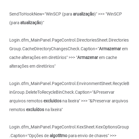
SendToHookNew="WinSCP (para
arualização
)" >>> "WinSCP
(para
atualização
)"
Login.dfm_MainPanel.PageControl.DirectoriesSheet.Directories
Group.CacheDirectoryChangesCheck.Caption="
Armazemar
em
cache alterações em diretórios" >>> "
Armazenar
em cache
alterações em diretórios"
Login.dfm_MainPanel.PageControl.EnvironmentSheet.RecycleB
inGroup.DeleteToRecycleBinCheck.Caption="&Preservar
arquivos remotos
excluidos
na lixeira" >>> "&Preservar arquivos
remotos
excluídos
na lixeira"
Login.dfm_MainPanel.PageControl.KexSheet.KexOptionsGroup
.Caption="Opções de
algotitmo
para envio de chaves" >>>