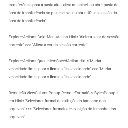
transferência
para a
pasta atual ativa no painel; ou abrir pasta da
área de transferência no painel ativo; ou abrir URL da sessão da
área de transferência"
ExplorerActions.ColorMenuAction.Hint="
Aletera
a cor da sessão
corrente" >>> "
Altera
a cor da sessão corrente"
ExplorerActions.QueueItemSpeedAction.Hint="Mudar
velocidade-limite para o
ítem
da fila selecionado" >>> "Mudar
velocidade-limite para o
item
da fila selecionado"
RemoteDirViewColumnPopup.RemoteFormatSizeBytesPopupIt
em.Hint="Selecionar
format
de exibição do tamanho dos
arquivos" >>> "Selecionar
formato
de exibição do tamanho dos
arquivos"