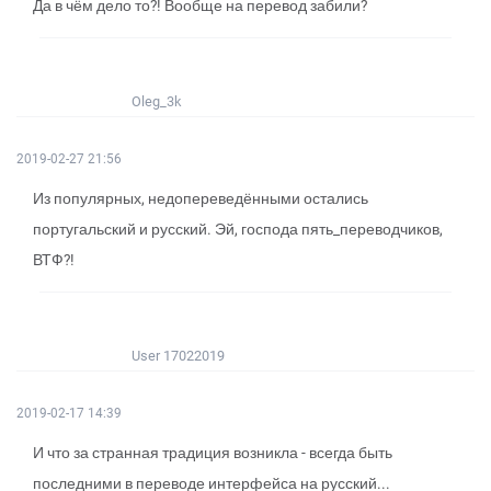
Да в чём дело то?! Вообще на перевод забили?
Oleg_3k
2019-02-27 21:56
Из популярных, недопереведёнными остались
португальский и русский. Эй, господа пять_переводчиков,
ВТФ?!
User 17022019
2019-02-17 14:39
И что за странная традиция возникла - всегда быть
последними в переводе интерфейса на русский...