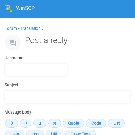
WinSCP
Forum
»
Translation
»
Post a reply
Username
Subject
Message body