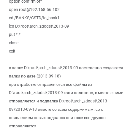
option confirm off
open root@192.168.56.102
cd /BANKS/CSTD/to_bank1
lcd D:\root\arch_zdodst\2013-09
put *.*
close
exit
в папке D:\root\arch_zdodst\2013-09 постепенно создаются
папки по дате (2013-09-18)
при отработке отправляются все файлы из
D:\root\arch_zdodst\2013-09 как и положено, в месте с ними
отправляется и подпапка D:\root\arch_zdodst\2013-
09\2013-09-18 вместе со всем содержимым. со с
появлением новых подпапок они тоже все дружно
отправляются.