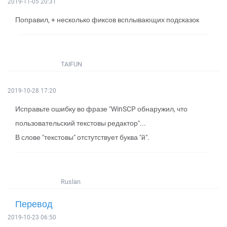
2019-11-05 20:31
Поправил, + несколько фиксов всплывающих подсказок
TAIFUN
2019-10-28 17:20
Исправьте ошибку во фразе "WinSCP обнаружил, что
пользовательский текстовы редактор"...
В слове "текстовы" отстутствует буква "й".
Ruslan
Перевод
2019-10-23 06:50