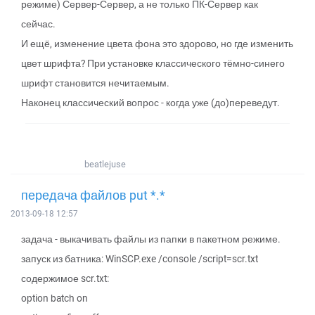
режиме) Сервер-Сервер, а не только ПК-Сервер как
сейчас.
И ещё, изменение цвета фона это здорово, но где изменить
цвет шрифта? При установке классического тёмно-синего
шрифт становится нечитаемым.
Наконец классический вопрос - когда уже (до)переведут.
beatlejuse
передача файлов put *.*
2013-09-18 12:57
задача - выкачивать файлы из папки в пакетном режиме.
запуск из батника: WinSCP.exe /console /script=scr.txt
содержимое scr.txt:
option batch on