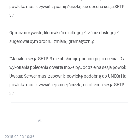
powłoka musi używać tą samą ścieżkę, co obecna sesja SFTP-
3."
Oprócz oczywistej literówki "nie odługuje" -> "nie obsługuje"
sugerował bym drobną zmianę gramatyczną:
"Aktualna sesja SFTP-3 nie obsługuje podanego polecenia. Dla
wykonania polecenia otwarta może być oddzielna sesja powłoki.
Uwaga: Serwer musi zapewnić powłokę podobną do UNIXa i ta
powłoka musi używać tej samej ścieżki, co obecna sesja SFTP-
3."
M.T
2015-02-23 10:36