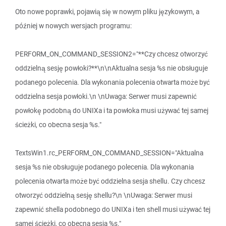
Oto nowe poprawki, pojawią się w nowym pliku językowym, a
później w nowych wersjach programu:
PERFORM_ON_COMMAND_SESSION2="**Czy chcesz otworzyć
oddzielną sesję powłoki?**\n\nAktualna sesja %s nie obsługuje
podanego polecenia. Dla wykonania polecenia otwarta może być
oddzielna sesja powłoki.\n \nUwaga: Serwer musi zapewnić
powłokę podobną do UNIXa i ta powłoka musi używać tej samej
ścieżki, co obecna sesja %s."
TextsWin1.rc_PERFORM_ON_COMMAND_SESSION="Aktualna
sesja %s nie obsługuje podanego polecenia. Dla wykonania
polecenia otwarta może być oddzielna sesja shellu. Czy chcesz
otworzyć oddzielną sesję shellu?\n \nUwaga: Serwer musi
zapewnić shella podobnego do UNIXa i ten shell musi używać tej
samej ścieżki, co obecna sesja %s."