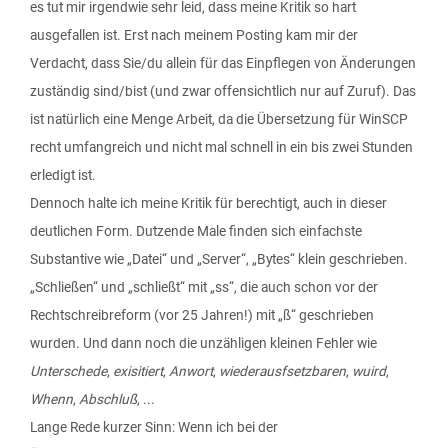
es tut mir irgendwie sehr leid, dass meine Kritik so hart
ausgefallen ist. Erst nach meinem Posting kam mir der
Verdacht, dass Sie/du allein für das Einpflegen von Änderungen
zuständig sind/bist (und zwar offensichtlich nur auf Zuruf). Das
ist natürlich eine Menge Arbeit, da die Übersetzung für WinSCP
recht umfangreich und nicht mal schnell in ein bis zwei Stunden
erledigt ist.
Dennoch halte ich meine Kritik für berechtigt, auch in dieser
deutlichen Form. Dutzende Male finden sich einfachste
Substantive wie „Datei“ und „Server“, „Bytes“ klein geschrieben.
„Schließen“ und „schließt“ mit „ss“, die auch schon vor der
Rechtschreibreform (vor 25 Jahren!) mit „ß“ geschrieben
wurden. Und dann noch die unzähligen kleinen Fehler wie
Unterschede
,
exisitiert
,
Anwort
,
wiederausfsetzbaren
,
wuird
,
Whenn
,
Abschluß
, ...
Lange Rede kurzer Sinn: Wenn ich bei der