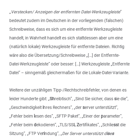
„
Verstecken/ Anzeigen der entfernten Datei-Werkzeugleiste
“
bedeutet zudem im Deutschen in der vorliegenden (falschen)
Schreibweise, dass es sich um eine entfernte Werkzeugleiste
handelt, in Wahrheit handelt es sich stattdessen aber um eine
(natürlich lokale) Werkzeugleiste für entfernte Dateien. Richtig
wäre also die Übersetzung/Schreibweise „[…] der Entfernte-
Datei-Werkzeugleiste“ oder besser: […] Werkzeugleiste „Entfernte
Datei“ – sinngemäß gleichermaßen für die Lokale-Datei-Variante.
Weitere der unzähligen Tipp-/Rechtschreibfehler, von denen es
leider Hunderte gibt: „
Sh
reibtisch“, „Sind Sie sicher, dass
s
ie die“,
„Geschwindigkeit
i
hres Rechners“, „der
s
erver unterstützt“,
„Fehler beim
l
esen des“, „SFTP Paket“, „Einer der
p
arameter“,
„Fehler beim
d
ekodieren“, „TLS/SS
L Z
ertifikates“, „Schlie
ss
t die
Sitzung“, „FTP Ve
ri
ndung“, „
Der Server unterstützt d
is
e
s