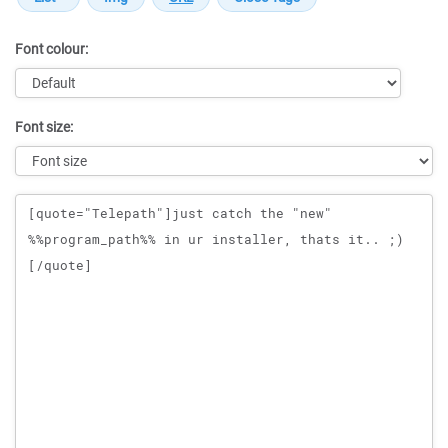
Font colour:
Font size:
Message