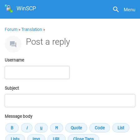
WinSCP
Menu
Forum
»
Translation
»
Post a reply
Username
Subject
Message body