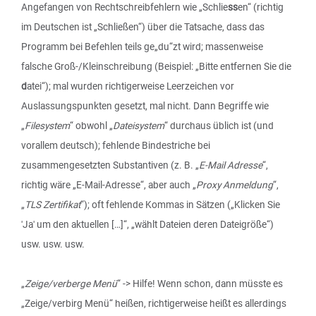
Angefangen von Rechtschreibfehlern wie „Schlie
ss
en“ (richtig
im Deutschen ist „Schließen“) über die Tatsache, dass das
Programm bei Befehlen teils ge„du“zt wird; massenweise
falsche Groß-/Kleinschreibung (Beispiel: „Bitte entfernen Sie die
d
atei“); mal wurden richtigerweise Leerzeichen vor
Auslassungspunkten gesetzt, mal nicht. Dann Begriffe wie
„
Filesystem
“ obwohl „
Dateisystem
“ durchaus üblich ist (und
vorallem deutsch); fehlende Bindestriche bei
zusammengesetzten Substantiven (z. B. „
E-Mail Adresse
“,
richtig wäre „E-Mail-Adresse“, aber auch „
Proxy Anmeldung
“,
„
TLS Zertifikat
“); oft fehlende Kommas in Sätzen („Klicken Sie
'Ja' um den aktuellen […]“, „wählt Dateien deren Dateigröße“)
usw. usw. usw.
„
Zeige/verberge Menü
“ -> Hilfe! Wenn schon, dann müsste es
„Zeige/verbirg Menü“ heißen, richtigerweise heißt es allerdings