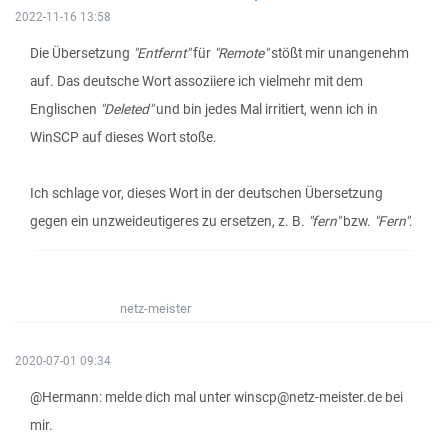
2022-11-16 13:58
Die Übersetzung
"Entfernt"
für
"Remote"
stößt mir unangenehm
auf. Das deutsche Wort assoziiere ich vielmehr mit dem
Englischen
"Deleted"
und bin jedes Mal irritiert, wenn ich in
WinSCP auf dieses Wort stoße.
Ich schlage vor, dieses Wort in der deutschen Übersetzung
gegen ein unzweideutigeres zu ersetzen, z. B.
"fern"
bzw.
"Fern"
.
netz-meister
2020-07-01 09:34
@Hermann: melde dich mal unter winscp@netz-meister.de bei
mir.