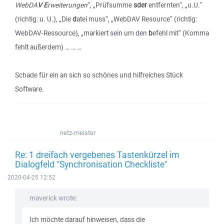
WebDA
V E
rweiterungen
“, „Prüfsumme
sder
entfernten“, „u.U.“
(richtig: u. U.), „Die
d
atei muss“, „WebDAV Resource“ (richtig:
WebDAV-Ressource), „markiert sein um den
b
efehl mit“ (Komma
fehlt außerdem) … … …
Schade für ein an sich so schönes und hilfreiches Stück
Software.
netz-meister
Re: 1 dreifach vergebenes Tastenkürzel im
Dialogfeld "Synchronisation Checkliste"
2020-04-25 12:52
maverick wrote:
Ich möchte darauf hinweisen, dass die