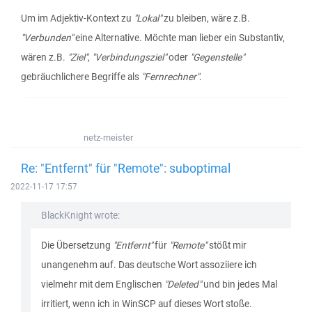
Um im Adjektiv-Kontext zu
"Lokal"
zu bleiben, wäre z.B.
"Verbunden"
eine Alternative. Möchte man lieber ein Substantiv,
wären z.B.
"Ziel"
,
"Verbindungsziel"
oder
"Gegenstelle"
gebräuchlichere Begriffe als
"Fernrechner"
.
netz-meister
Re: "Entfernt" für "Remote": suboptimal
2022-11-17 17:57
BlackKnight wrote:
Die Übersetzung
"Entfernt"
für
"Remote"
stößt mir
unangenehm auf. Das deutsche Wort assoziiere ich
vielmehr mit dem Englischen
"Deleted"
und bin jedes Mal
irritiert, wenn ich in WinSCP auf dieses Wort stoße.