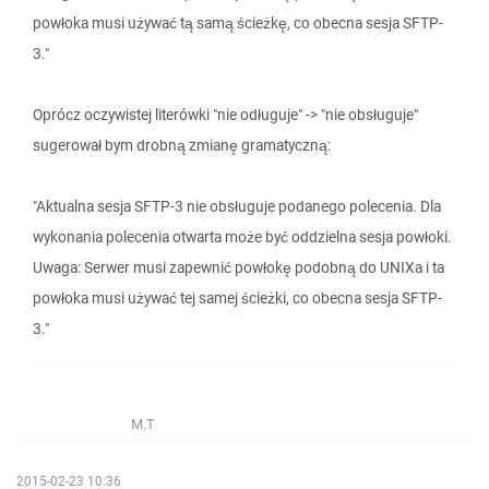
powłoka musi używać tą samą ścieżkę, co obecna sesja SFTP-
3."
Oprócz oczywistej literówki "nie odługuje" -> "nie obsługuje"
sugerował bym drobną zmianę gramatyczną:
"Aktualna sesja SFTP-3 nie obsługuje podanego polecenia. Dla
wykonania polecenia otwarta może być oddzielna sesja powłoki.
Uwaga: Serwer musi zapewnić powłokę podobną do UNIXa i ta
powłoka musi używać tej samej ścieżki, co obecna sesja SFTP-
3."
M.T
2015-02-23 10:36