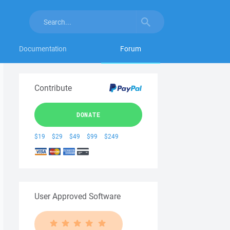
Documentation
Forum
Contribute
DONATE
$19
$29
$49
$99
$249
User Approved Software