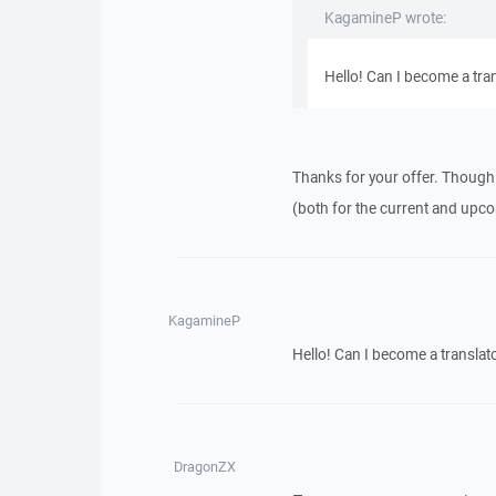
KagamineP wrote:
Hello! Can I become a tra
Thanks for your offer. Though 
(both for the current and upco
KagamineP
Hello! Can I become a translat
DragonZX