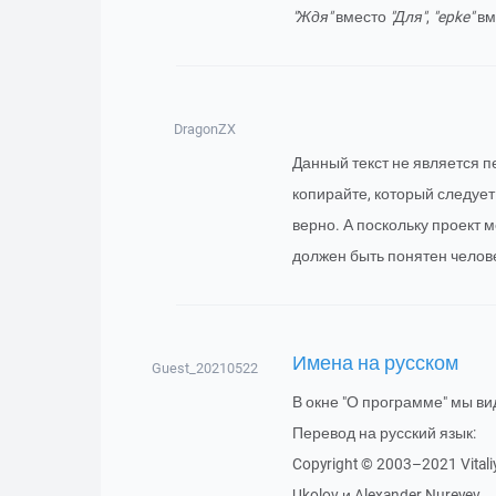
"Ждя"
вместо
"Для"
,
"epke"
вм
DragonZX
Данный текст не является пе
копирайте, который следует 
верно. А поскольку проект м
должен быть понятен челов
Имена на русском
Guest_20210522
В окне "О программе" мы ви
Перевод на русский язык:
Copyright © 2003–2021 Vitaliy
Ukolov и Alexander Nureyev .