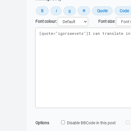
Font colour:
Font size:
Message
Options
Disable BBCode in this post