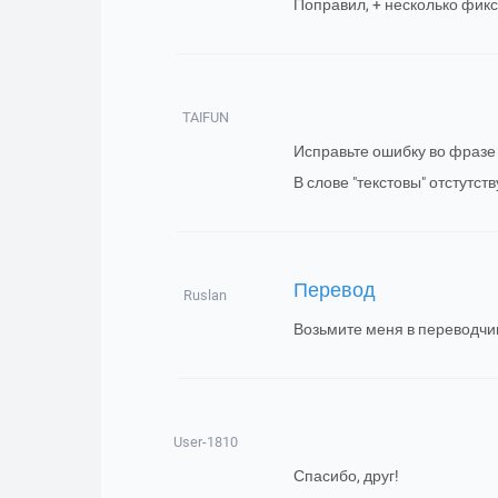
Поправил, + несколько фик
TAIFUN
Исправьте ошибку во фразе 
В слове "текстовы" отстутству
Перевод
Ruslan
Возьмите меня в переводчи
User-1810
Спасибо, друг!