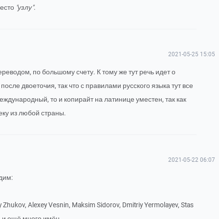
есто
"узлу"
.
2021-05-25 15:05
реводом, по большому счету. К тому же тут речь идет о
после двоеточия, так что с правилами русского языка тут все
еждународный, то и копирайт на латинице уместен, так как
еку из любой страны.
2021-05-22 06:07
дим:
 Zhukov, Alexey Vesnin, Maksim Sidorov, Dmitriy Yermolayev, Stas
.. и ещё много имён.