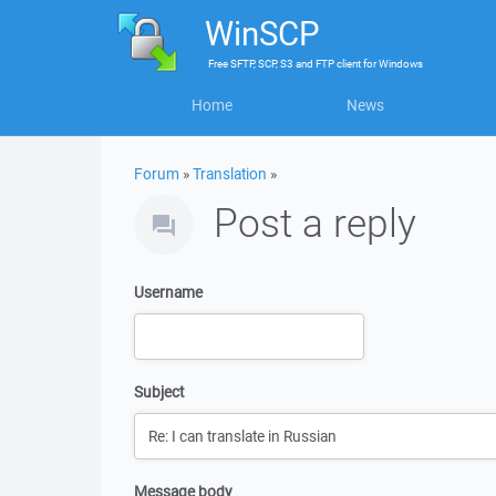
WinSCP
Free
SFTP, SCP, S3 and FTP client
for
Windows
Home
News
Forum
»
Translation
»
Post a reply
Username
Subject
Message body