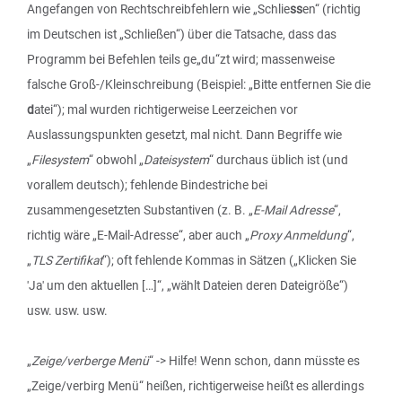
Angefangen von Rechtschreibfehlern wie „Schlie
ss
en“ (richtig
im Deutschen ist „Schließen“) über die Tatsache, dass das
Programm bei Befehlen teils ge„du“zt wird; massenweise
falsche Groß-/Kleinschreibung (Beispiel: „Bitte entfernen Sie die
d
atei“); mal wurden richtigerweise Leerzeichen vor
Auslassungspunkten gesetzt, mal nicht. Dann Begriffe wie
„
Filesystem
“ obwohl „
Dateisystem
“ durchaus üblich ist (und
vorallem deutsch); fehlende Bindestriche bei
zusammengesetzten Substantiven (z. B. „
E-Mail Adresse
“,
richtig wäre „E-Mail-Adresse“, aber auch „
Proxy Anmeldung
“,
„
TLS Zertifikat
“); oft fehlende Kommas in Sätzen („Klicken Sie
'Ja' um den aktuellen […]“, „wählt Dateien deren Dateigröße“)
usw. usw. usw.
„
Zeige/verberge Menü
“ -> Hilfe! Wenn schon, dann müsste es
„Zeige/verbirg Menü“ heißen, richtigerweise heißt es allerdings