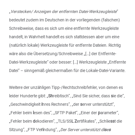
„
Verstecken/ Anzeigen der entfernten Datei-Werkzeugleiste
“
bedeutet zudem im Deutschen in der vorliegenden (falschen)
Schreibweise, dass es sich um eine entfernte Werkzeugleiste
handelt, in Wahrheit handelt es sich stattdessen aber um eine
(natürlich lokale) Werkzeugleiste für entfernte Dateien. Richtig
wäre also die Übersetzung/Schreibweise „[…] der Entfernte-
Datei-Werkzeugleiste“ oder besser: […] Werkzeugleiste „Entfernte
Datei“ – sinngemäß gleichermaßen für die Lokale-Datei-Variante.
Weitere der unzähligen Tipp-/Rechtschreibfehler, von denen es
leider Hunderte gibt: „
Sh
reibtisch“, „Sind Sie sicher, dass
s
ie die“,
„Geschwindigkeit
i
hres Rechners“, „der
s
erver unterstützt“,
„Fehler beim
l
esen des“, „SFTP Paket“, „Einer der
p
arameter“,
„Fehler beim
d
ekodieren“, „TLS/SS
L Z
ertifikates“, „Schlie
ss
t die
Sitzung“, „FTP Ve
ri
ndung“, „
Der Server unterstützt d
is
e
s