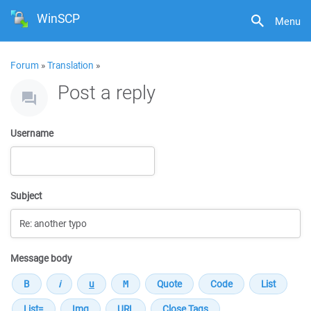
WinSCP
Menu
Forum
»
Translation
»
Post a reply
Username
Subject
Message body