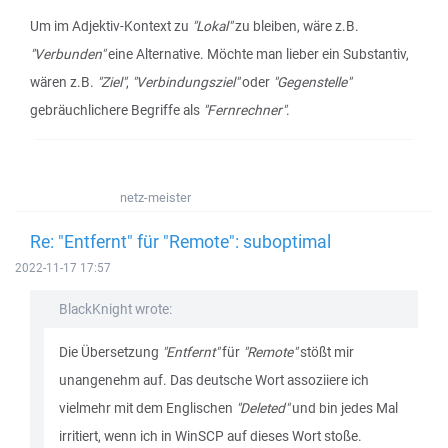
Um im Adjektiv-Kontext zu
"Lokal"
zu bleiben, wäre z.B.
"Verbunden"
eine Alternative. Möchte man lieber ein Substantiv,
wären z.B.
"Ziel"
,
"Verbindungsziel"
oder
"Gegenstelle"
gebräuchlichere Begriffe als
"Fernrechner"
.
netz-meister
Re: "Entfernt" für "Remote": suboptimal
2022-11-17 17:57
BlackKnight wrote:
Die Übersetzung
"Entfernt"
für
"Remote"
stößt mir
unangenehm auf. Das deutsche Wort assoziiere ich
vielmehr mit dem Englischen
"Deleted"
und bin jedes Mal
irritiert, wenn ich in WinSCP auf dieses Wort stoße.