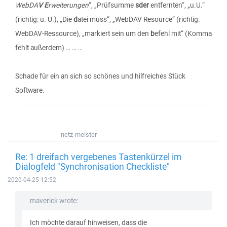
WebDA
V E
rweiterungen
“, „Prüfsumme
sder
entfernten“, „u.U.“
(richtig: u. U.), „Die
d
atei muss“, „WebDAV Resource“ (richtig:
WebDAV-Ressource), „markiert sein um den
b
efehl mit“ (Komma
fehlt außerdem) … … …
Schade für ein an sich so schönes und hilfreiches Stück
Software.
netz-meister
Re: 1 dreifach vergebenes Tastenkürzel im
Dialogfeld "Synchronisation Checkliste"
2020-04-25 12:52
maverick wrote:
Ich möchte darauf hinweisen, dass die