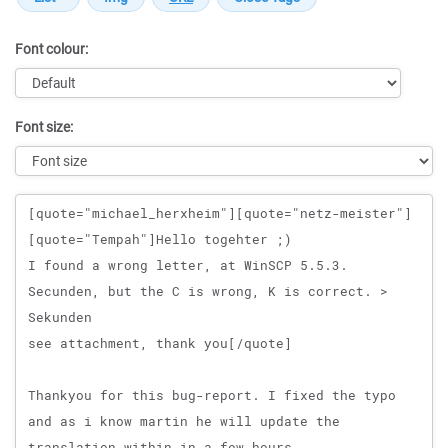
Font colour:
Font size:
Message