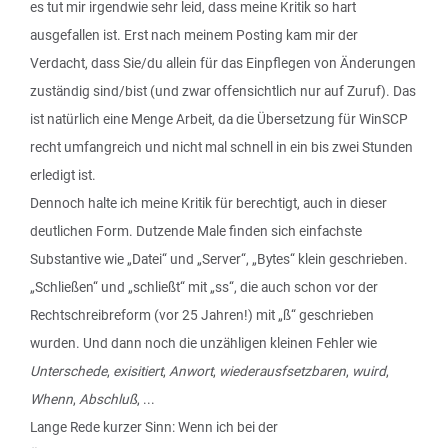
es tut mir irgendwie sehr leid, dass meine Kritik so hart
ausgefallen ist. Erst nach meinem Posting kam mir der
Verdacht, dass Sie/du allein für das Einpflegen von Änderungen
zuständig sind/bist (und zwar offensichtlich nur auf Zuruf). Das
ist natürlich eine Menge Arbeit, da die Übersetzung für WinSCP
recht umfangreich und nicht mal schnell in ein bis zwei Stunden
erledigt ist.
Dennoch halte ich meine Kritik für berechtigt, auch in dieser
deutlichen Form. Dutzende Male finden sich einfachste
Substantive wie „Datei“ und „Server“, „Bytes“ klein geschrieben.
„Schließen“ und „schließt“ mit „ss“, die auch schon vor der
Rechtschreibreform (vor 25 Jahren!) mit „ß“ geschrieben
wurden. Und dann noch die unzähligen kleinen Fehler wie
Unterschede
,
exisitiert
,
Anwort
,
wiederausfsetzbaren
,
wuird
,
Whenn
,
Abschluß
, ...
Lange Rede kurzer Sinn: Wenn ich bei der