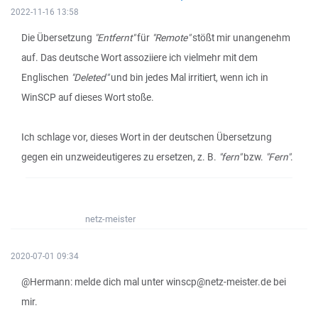
2022-11-16 13:58
Die Übersetzung
"Entfernt"
für
"Remote"
stößt mir unangenehm
auf. Das deutsche Wort assoziiere ich vielmehr mit dem
Englischen
"Deleted"
und bin jedes Mal irritiert, wenn ich in
WinSCP auf dieses Wort stoße.
Ich schlage vor, dieses Wort in der deutschen Übersetzung
gegen ein unzweideutigeres zu ersetzen, z. B.
"fern"
bzw.
"Fern"
.
netz-meister
2020-07-01 09:34
@Hermann: melde dich mal unter winscp@netz-meister.de bei
mir.