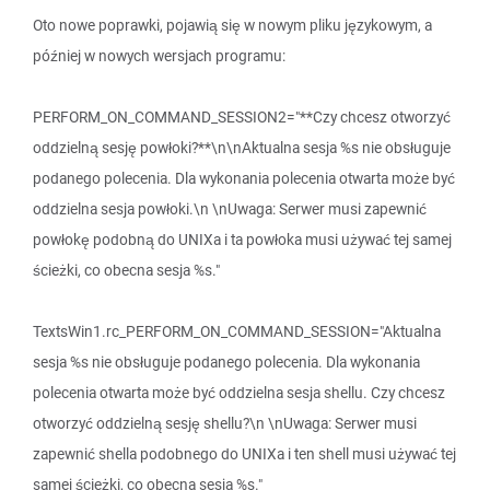
Oto nowe poprawki, pojawią się w nowym pliku językowym, a
później w nowych wersjach programu:
PERFORM_ON_COMMAND_SESSION2="**Czy chcesz otworzyć
oddzielną sesję powłoki?**\n\nAktualna sesja %s nie obsługuje
podanego polecenia. Dla wykonania polecenia otwarta może być
oddzielna sesja powłoki.\n \nUwaga: Serwer musi zapewnić
powłokę podobną do UNIXa i ta powłoka musi używać tej samej
ścieżki, co obecna sesja %s."
TextsWin1.rc_PERFORM_ON_COMMAND_SESSION="Aktualna
sesja %s nie obsługuje podanego polecenia. Dla wykonania
polecenia otwarta może być oddzielna sesja shellu. Czy chcesz
otworzyć oddzielną sesję shellu?\n \nUwaga: Serwer musi
zapewnić shella podobnego do UNIXa i ten shell musi używać tej
samej ścieżki, co obecna sesja %s."