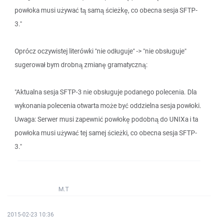
powłoka musi używać tą samą ścieżkę, co obecna sesja SFTP-
3."
Oprócz oczywistej literówki "nie odługuje" -> "nie obsługuje"
sugerował bym drobną zmianę gramatyczną:
"Aktualna sesja SFTP-3 nie obsługuje podanego polecenia. Dla
wykonania polecenia otwarta może być oddzielna sesja powłoki.
Uwaga: Serwer musi zapewnić powłokę podobną do UNIXa i ta
powłoka musi używać tej samej ścieżki, co obecna sesja SFTP-
3."
M.T
2015-02-23 10:36