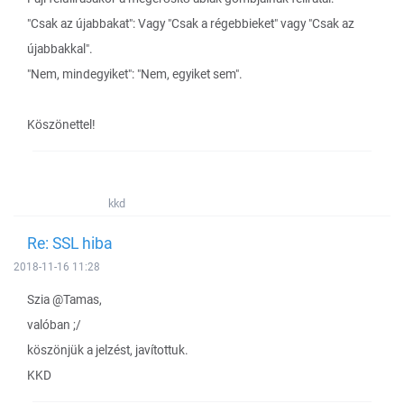
"Csak az újabbakat": Vagy "Csak a régebbieket" vagy "Csak az
újabbakkal".
"Nem, mindegyiket": "Nem, egyiket sem".
Köszönettel!
kkd
Re: SSL hiba
2018-11-16 11:28
Szia @Tamas,
valóban ;/
köszönjük a jelzést, javítottuk.
KKD