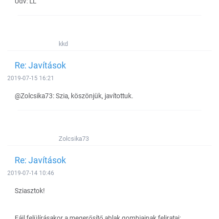
Üdv: LL
kkd
Re: Javítások
2019-07-15 16:21
@Zolcsika73: Szia, köszönjük, javítottuk.
Zolcsika73
Re: Javítások
2019-07-14 10:46
Sziasztok!
Fájl felülírásakor a megerősítő ablak gombjainak feliratai: