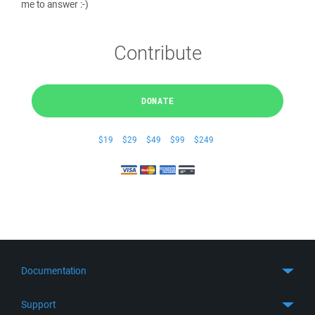
me to answer :-)
Contribute
DONATE
$19
$29
$49
$99
$249
Documentation
Quick Start
Support