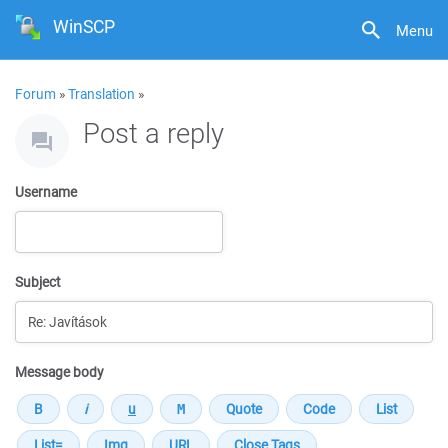
WinSCP
Menu
Forum
»
Translation
»
Post a reply
Username
Subject
Message body