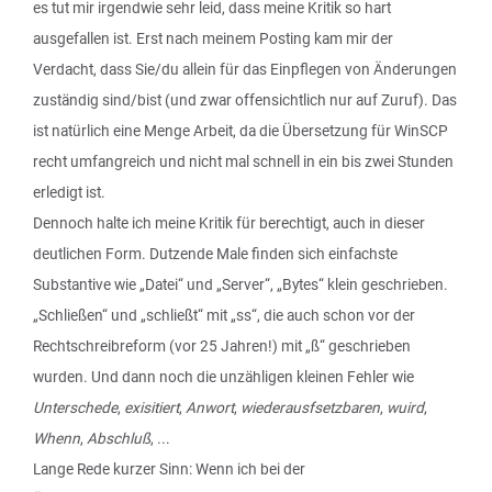
es tut mir irgendwie sehr leid, dass meine Kritik so hart
ausgefallen ist. Erst nach meinem Posting kam mir der
Verdacht, dass Sie/du allein für das Einpflegen von Änderungen
zuständig sind/bist (und zwar offensichtlich nur auf Zuruf). Das
ist natürlich eine Menge Arbeit, da die Übersetzung für WinSCP
recht umfangreich und nicht mal schnell in ein bis zwei Stunden
erledigt ist.
Dennoch halte ich meine Kritik für berechtigt, auch in dieser
deutlichen Form. Dutzende Male finden sich einfachste
Substantive wie „Datei“ und „Server“, „Bytes“ klein geschrieben.
„Schließen“ und „schließt“ mit „ss“, die auch schon vor der
Rechtschreibreform (vor 25 Jahren!) mit „ß“ geschrieben
wurden. Und dann noch die unzähligen kleinen Fehler wie
Unterschede
,
exisitiert
,
Anwort
,
wiederausfsetzbaren
,
wuird
,
Whenn
,
Abschluß
, ...
Lange Rede kurzer Sinn: Wenn ich bei der