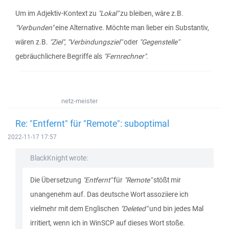
Um im Adjektiv-Kontext zu
"Lokal"
zu bleiben, wäre z.B.
"Verbunden"
eine Alternative. Möchte man lieber ein Substantiv,
wären z.B.
"Ziel"
,
"Verbindungsziel"
oder
"Gegenstelle"
gebräuchlichere Begriffe als
"Fernrechner"
.
netz-meister
Re: "Entfernt" für "Remote": suboptimal
2022-11-17 17:57
BlackKnight wrote:
Die Übersetzung
"Entfernt"
für
"Remote"
stößt mir
unangenehm auf. Das deutsche Wort assoziiere ich
vielmehr mit dem Englischen
"Deleted"
und bin jedes Mal
irritiert, wenn ich in WinSCP auf dieses Wort stoße.