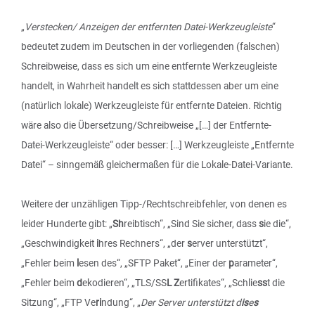
„
Verstecken/ Anzeigen der entfernten Datei-Werkzeugleiste
“
bedeutet zudem im Deutschen in der vorliegenden (falschen)
Schreibweise, dass es sich um eine entfernte Werkzeugleiste
handelt, in Wahrheit handelt es sich stattdessen aber um eine
(natürlich lokale) Werkzeugleiste für entfernte Dateien. Richtig
wäre also die Übersetzung/Schreibweise „[…] der Entfernte-
Datei-Werkzeugleiste“ oder besser: […] Werkzeugleiste „Entfernte
Datei“ – sinngemäß gleichermaßen für die Lokale-Datei-Variante.
Weitere der unzähligen Tipp-/Rechtschreibfehler, von denen es
leider Hunderte gibt: „
Sh
reibtisch“, „Sind Sie sicher, dass
s
ie die“,
„Geschwindigkeit
i
hres Rechners“, „der
s
erver unterstützt“,
„Fehler beim
l
esen des“, „SFTP Paket“, „Einer der
p
arameter“,
„Fehler beim
d
ekodieren“, „TLS/SS
L Z
ertifikates“, „Schlie
ss
t die
Sitzung“, „FTP Ve
ri
ndung“, „
Der Server unterstützt d
is
e
s