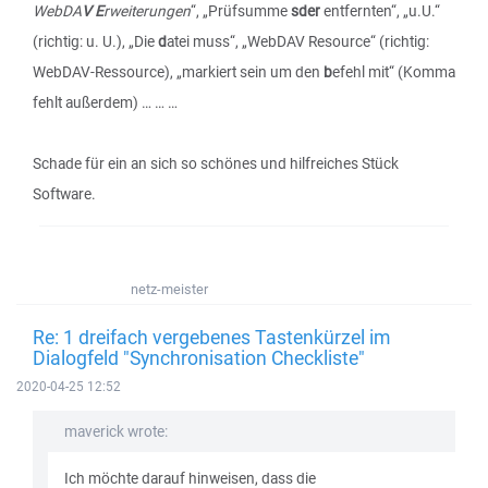
WebDA
V E
rweiterungen
“, „Prüfsumme
sder
entfernten“, „u.U.“
(richtig: u. U.), „Die
d
atei muss“, „WebDAV Resource“ (richtig:
WebDAV-Ressource), „markiert sein um den
b
efehl mit“ (Komma
fehlt außerdem) … … …
Schade für ein an sich so schönes und hilfreiches Stück
Software.
netz-meister
Re: 1 dreifach vergebenes Tastenkürzel im
Dialogfeld "Synchronisation Checkliste"
2020-04-25 12:52
maverick wrote:
Ich möchte darauf hinweisen, dass die