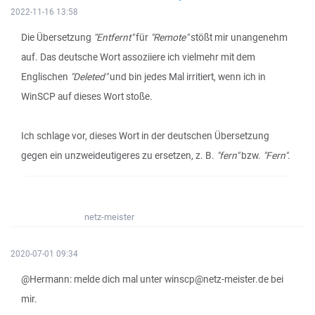
2022-11-16 13:58
Die Übersetzung
"Entfernt"
für
"Remote"
stößt mir unangenehm
auf. Das deutsche Wort assoziiere ich vielmehr mit dem
Englischen
"Deleted"
und bin jedes Mal irritiert, wenn ich in
WinSCP auf dieses Wort stoße.
Ich schlage vor, dieses Wort in der deutschen Übersetzung
gegen ein unzweideutigeres zu ersetzen, z. B.
"fern"
bzw.
"Fern"
.
netz-meister
2020-07-01 09:34
@Hermann: melde dich mal unter winscp@netz-meister.de bei
mir.