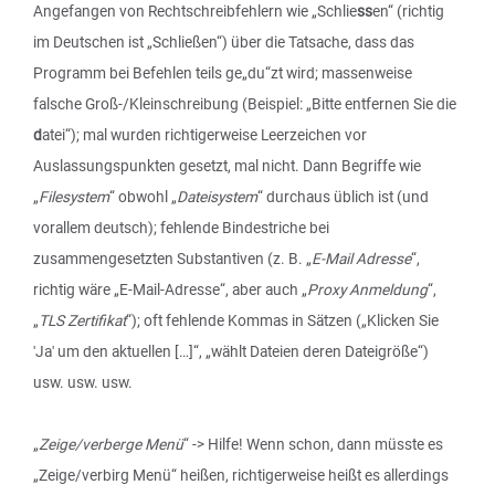
Angefangen von Rechtschreibfehlern wie „Schlie
ss
en“ (richtig
im Deutschen ist „Schließen“) über die Tatsache, dass das
Programm bei Befehlen teils ge„du“zt wird; massenweise
falsche Groß-/Kleinschreibung (Beispiel: „Bitte entfernen Sie die
d
atei“); mal wurden richtigerweise Leerzeichen vor
Auslassungspunkten gesetzt, mal nicht. Dann Begriffe wie
„
Filesystem
“ obwohl „
Dateisystem
“ durchaus üblich ist (und
vorallem deutsch); fehlende Bindestriche bei
zusammengesetzten Substantiven (z. B. „
E-Mail Adresse
“,
richtig wäre „E-Mail-Adresse“, aber auch „
Proxy Anmeldung
“,
„
TLS Zertifikat
“); oft fehlende Kommas in Sätzen („Klicken Sie
'Ja' um den aktuellen […]“, „wählt Dateien deren Dateigröße“)
usw. usw. usw.
„
Zeige/verberge Menü
“ -> Hilfe! Wenn schon, dann müsste es
„Zeige/verbirg Menü“ heißen, richtigerweise heißt es allerdings