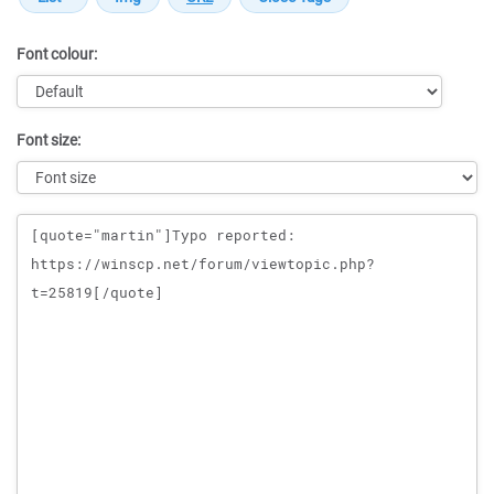
Font colour:
Font size:
Message