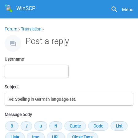
WinSCP
Menu
Forum
»
Translation
»
Post a reply
Username
Subject
Message body