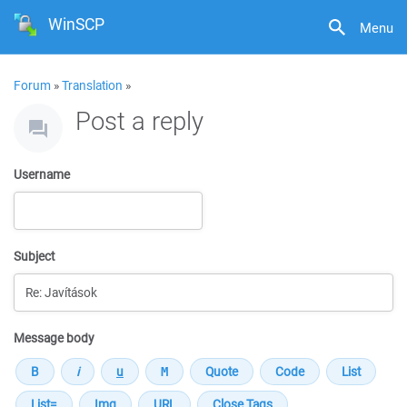
WinSCP
Menu
Forum
»
Translation
»
Post a reply
Username
Subject
Message body