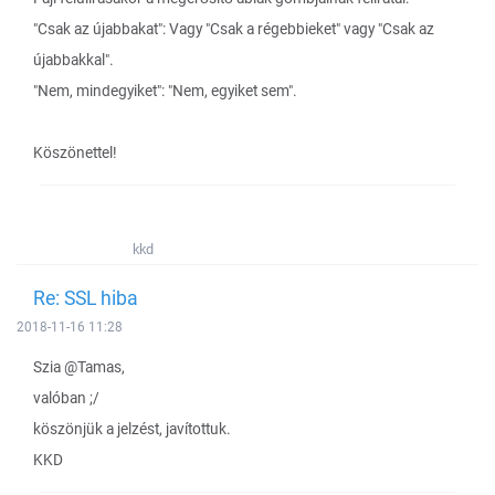
"Csak az újabbakat": Vagy "Csak a régebbieket" vagy "Csak az
újabbakkal".
"Nem, mindegyiket": "Nem, egyiket sem".
Köszönettel!
kkd
Re: SSL hiba
2018-11-16 11:28
Szia @Tamas,
valóban ;/
köszönjük a jelzést, javítottuk.
KKD