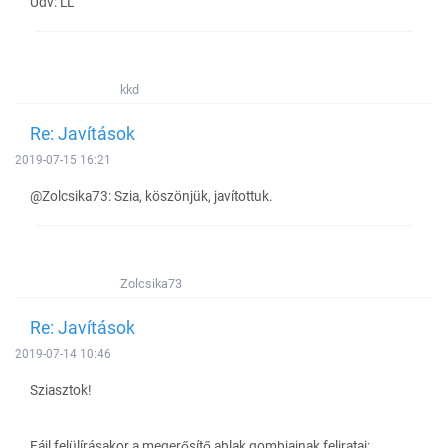
Üdv: LL
kkd
Re: Javítások
2019-07-15 16:21
@Zolcsika73: Szia, köszönjük, javítottuk.
Zolcsika73
Re: Javítások
2019-07-14 10:46
Sziasztok!
Fájl felülírásakor a megerősítő ablak gombjainak feliratai: