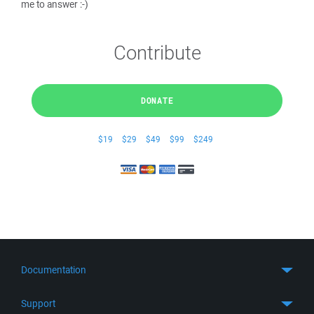
me to answer :-)
Contribute
DONATE
$19
$29
$49
$99
$249
Documentation
Quick Start
Support