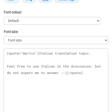
Font colour:
Font size:
Message