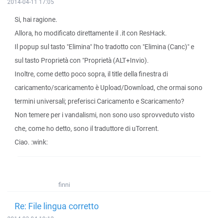
2014-04-11 17:05
Si, hai ragione.
Allora, ho modificato direttamente il .it con ResHack.
Il popup sul tasto "Elimina" l'ho tradotto con "Elimina (Canc)" e
sul tasto Proprietà con "Proprietà (ALT+Invio).
Inoltre, come detto poco sopra, il title della finestra di
caricamento/scaricamento è Upload/Download, che ormai sono
termini universali; preferisci Caricamento e Scaricamento?
Non temere per i vandalismi, non sono uso sprovveduto visto
che, come ho detto, sono il traduttore di uTorrent.
Ciao. :wink:
finni
Re: File lingua corretto