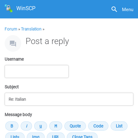
WinSCP
Menu
Forum
»
Translation
»
Post a reply
Username
Subject
Message body