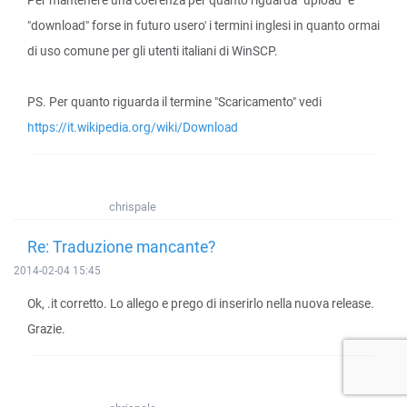
Per mantenere una coerenza per quanto riguarda "upload" e
"download" forse in futuro usero' i termini inglesi in quanto ormai
di uso comune per gli utenti italiani di WinSCP.
PS. Per quanto riguarda il termine "Scaricamento" vedi
https://it.wikipedia.org/wiki/Download
chrispale
Re: Traduzione mancante?
2014-02-04 15:45
Ok, .it corretto. Lo allego e prego di inserirlo nella nuova release.
Grazie.