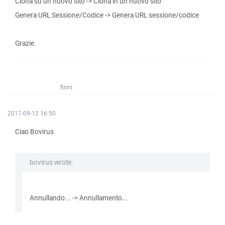
Clona su un nuovo sito -> Clona in un nuovo sito
Genera URL Sessione/Codice -> Genera URL sessione/codice
Grazie.
finni
2017-09-12 16:50
Ciao Bovirus
bovirus wrote:
Annullando... -> Annullamento...