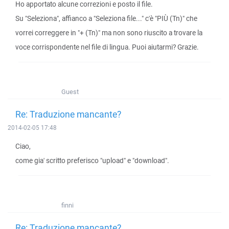
Ho apportato alcune correzioni e posto il file.
Su "Seleziona", affianco a "Seleziona file..." c'è "PIÙ (Tn)" che
vorrei correggere in "+ (Tn)" ma non sono riuscito a trovare la
voce corrispondente nel file di lingua. Puoi aiutarmi? Grazie.
Guest
Re: Traduzione mancante?
2014-02-05 17:48
Ciao,
come gia' scritto preferisco "upload" e "download".
finni
Re: Traduzione mancante?