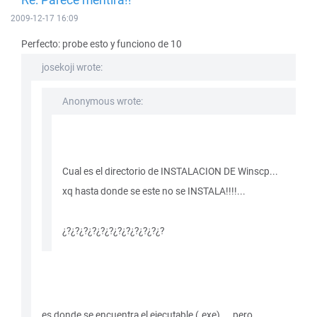
2009-12-17 16:09
Perfecto: probe esto y funciono de 10
josekoji wrote:
Anonymous wrote:
Cual es el directorio de INSTALACION DE Winscp...
xq hasta donde se este no se INSTALA!!!!...
¿?¿?¿?¿?¿?¿?¿?¿?¿?¿?¿?¿?
es donde se encuentra el ejecutable (.exe)..., pero