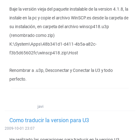
Baje la versión vieja del paquete instalable de la version 4.1.8, la
instale en la pc y copie el archivo WinSCP.es desde la carpeta de
su instalación, en carpeta del archivo winscp418.u3p
(renombrado como zip)
K:\System\Apps\48b341d1-d411-4b5a-a82c-
f3b5d65602fc\winscp418.zip\Host
Renombrar a .u3p, Desconectar y Conectar la U3 y todo
perfecto.
javi
Como traducir la version para U3
2009-10-01 23:07
He realizado las operaciones para traducir en la version U3,