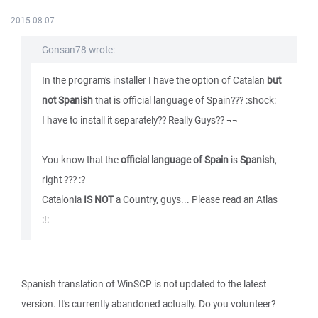
2015-08-07
Gonsan78 wrote:
In the program's installer I have the option of Catalan
but
not Spanish
that is official language of Spain??? :shock:
I have to install it separately?? Really Guys?? ¬¬
You know that the
official language of Spain
is
Spanish
,
right ??? :?
Catalonia
IS NOT
a Country, guys... Please read an Atlas
:!:
Spanish translation of WinSCP is not updated to the latest
version. It's currently abandoned actually. Do you volunteer?