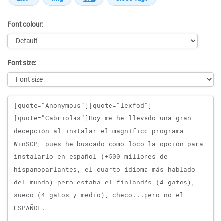
Font colour:
Font size:
Message