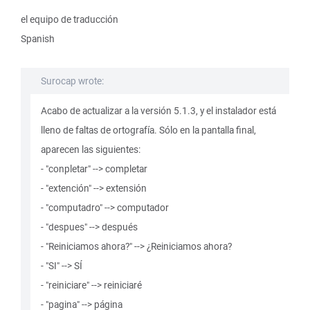
el equipo de traducción
Spanish
Surocap wrote:
Acabo de actualizar a la versión 5.1.3, y el instalador está
lleno de faltas de ortografía. Sólo en la pantalla final,
aparecen las siguientes:
- "conpletar" --> completar
- "extención" --> extensión
- "computadro" --> computador
- "despues" --> después
- "Reiniciamos ahora?" --> ¿Reiniciamos ahora?
- "SI" --> SÍ
- "reiniciare" --> reiniciaré
- "pagina" --> página