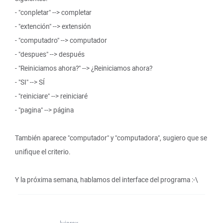
- "conpletar" --> completar
- "extención" --> extensión
- "computadro" --> computador
- "despues" --> después
- "Reiniciamos ahora?" --> ¿Reiniciamos ahora?
- "SI" --> SÍ
- "reiniciare" --> reiniciaré
- "pagina" --> página
También aparece "computador" y "computadora", sugiero que se
unifique el criterio.
Y la próxima semana, hablamos del interface del programa :-\