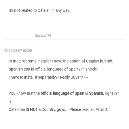
It's not related to Catalan in any way.
Gonsan78
2015-08-07 08:00
In the program's installer I have the option of Catalan
but not
Spanish
that is official language of Spain??? :shock:
I have to install it separately?? Really Guys?? ¬¬
You know that the
official language of Spain
is
Spanish
, right ???
:?
Catalonia
IS NOT
a Country, guys... Please read an Atlas :!: