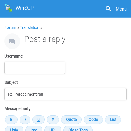
WinSCP
Menu
Forum
»
Translation
»
Post a reply
Username
Subject
Message body