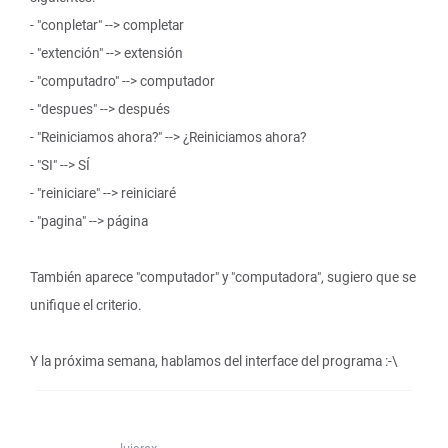
- "conpletar" --> completar
- "extención" --> extensión
- "computadro" --> computador
- "despues" --> después
- "Reiniciamos ahora?" --> ¿Reiniciamos ahora?
- "SI" --> SÍ
- "reiniciare" --> reiniciaré
- "pagina" --> página
También aparece "computador" y "computadora", sugiero que se
unifique el criterio.
Y la próxima semana, hablamos del interface del programa :-\