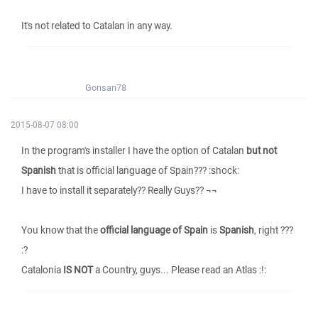
It's not related to Catalan in any way.
Gonsan78
2015-08-07 08:00
In the program's installer I have the option of Catalan
but not
Spanish
that is official language of Spain??? :shock:
I have to install it separately?? Really Guys?? ¬¬
You know that the
official language of Spain
is
Spanish
, right ???
:?
Catalonia
IS NOT
a Country, guys... Please read an Atlas :!: