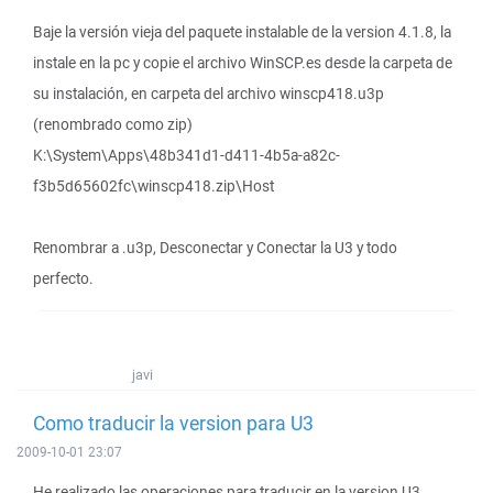
Baje la versión vieja del paquete instalable de la version 4.1.8, la
instale en la pc y copie el archivo WinSCP.es desde la carpeta de
su instalación, en carpeta del archivo winscp418.u3p
(renombrado como zip)
K:\System\Apps\48b341d1-d411-4b5a-a82c-
f3b5d65602fc\winscp418.zip\Host
Renombrar a .u3p, Desconectar y Conectar la U3 y todo
perfecto.
javi
Como traducir la version para U3
2009-10-01 23:07
He realizado las operaciones para traducir en la version U3,