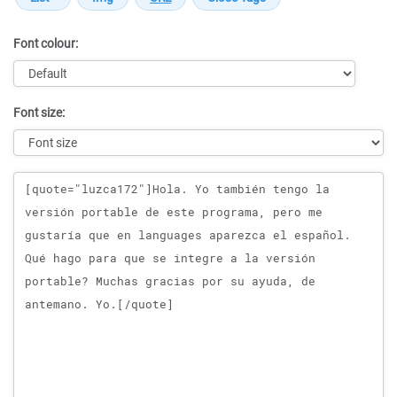
Font colour:
Font size:
Message