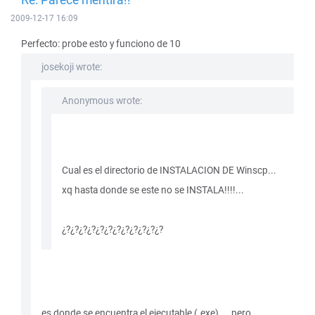
2009-12-17 16:09
Perfecto: probe esto y funciono de 10
josekoji wrote:
Anonymous wrote:
Cual es el directorio de INSTALACION DE Winscp...
xq hasta donde se este no se INSTALA!!!!...
¿?¿?¿?¿?¿?¿?¿?¿?¿?¿?¿?¿?
es donde se encuentra el ejecutable (.exe)..., pero