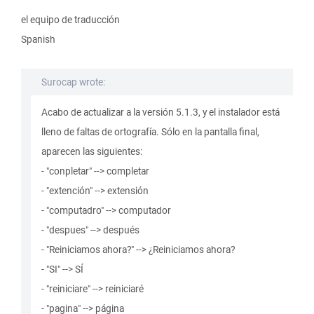
el equipo de traducción
Spanish
Surocap wrote:
Acabo de actualizar a la versión 5.1.3, y el instalador está
lleno de faltas de ortografía. Sólo en la pantalla final,
aparecen las siguientes:
- "conpletar" --> completar
- "extención" --> extensión
- "computadro" --> computador
- "despues" --> después
- "Reiniciamos ahora?" --> ¿Reiniciamos ahora?
- "SI" --> SÍ
- "reiniciare" --> reiniciaré
- "pagina" --> página