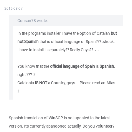
2015-08-07
Gonsan78 wrote:
In the program's installer I have the option of Catalan
but
not Spanish
that is official language of Spain??? :shock:
I have to install it separately?? Really Guys?? ¬¬
You know that the
official language of Spain
is
Spanish
,
right ??? :?
Catalonia
IS NOT
a Country, guys... Please read an Atlas
:!:
Spanish translation of WinSCP is not updated to the latest
version. It's currently abandoned actually. Do you volunteer?