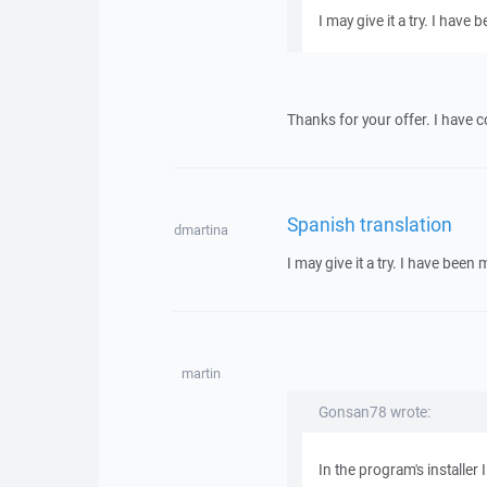
I may give it a try. I hav
Thanks for your offer. I have c
Spanish translation
dmartina
I may give it a try. I have bee
martin
Gonsan78 wrote:
In the program's installer