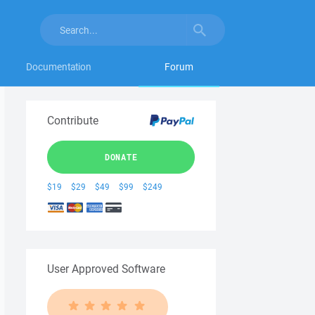
Documentation
Forum
Contribute
DONATE
$19
$29
$49
$99
$249
User Approved Software