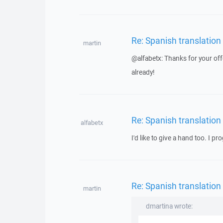
Re: Spanish translation
martin
@alfabetx: Thanks for your of
already!
Re: Spanish translation
alfabetx
I'd like to give a hand too. I p
Re: Spanish translation
martin
dmartina wrote: