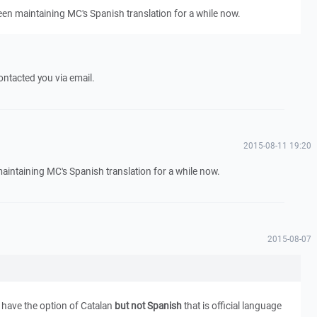
e been maintaining MC's Spanish translation for a while now.
ontacted you via email.
2015-08-11 19:20
n maintaining MC's Spanish translation for a while now.
2015-08-07
 I have the option of Catalan
but not Spanish
that is official language