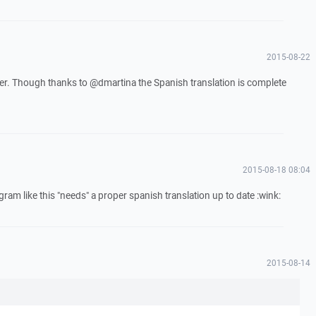
2015-08-22
fer. Though thanks to @dmartina the Spanish translation is complete
2015-08-18 08:04
rogram like this "needs" a proper spanish translation up to date :wink:
2015-08-14