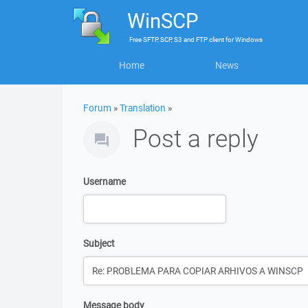
WinSCP
Free
SFTP, SCP, S3 and FTP client
for
Windows
Home
News
Forum
»
Translation
»
Post a reply
Username
Subject
Message body