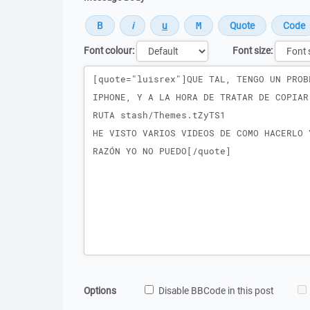
Font colour:
Font size:
Message
Options
Disable BBCode in this post