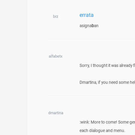
errata
brz
asigna
b
an
alfabetx
Sorry, I thought it was already 
Dmartina, if you need some help,
dmartina
:wink: More to come! Some gen
each dialogue and menu.