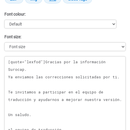
Font colour:
Font size:
Message