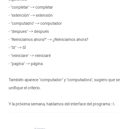
- "conpletar" --> completar
- "extención" --> extensión
- "computadro" --> computador
- "despues" --> después
- "Reiniciamos ahora?" --> ¿Reiniciamos ahora?
- "SI" --> SÍ
- "reiniciare" --> reiniciaré
- "pagina" --> página
También aparece "computador" y "computadora", sugiero que se
unifique el criterio.
Y la próxima semana, hablamos del interface del programa :-\