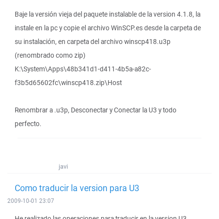
Baje la versión vieja del paquete instalable de la version 4.1.8, la
instale en la pc y copie el archivo WinSCP.es desde la carpeta de
su instalación, en carpeta del archivo winscp418.u3p
(renombrado como zip)
K:\System\Apps\48b341d1-d411-4b5a-a82c-
f3b5d65602fc\winscp418.zip\Host
Renombrar a .u3p, Desconectar y Conectar la U3 y todo
perfecto.
javi
Como traducir la version para U3
2009-10-01 23:07
He realizado las operaciones para traducir en la version U3,