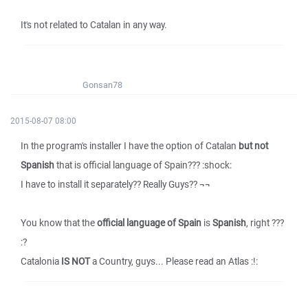
It's not related to Catalan in any way.
Gonsan78
2015-08-07 08:00
In the program's installer I have the option of Catalan
but not
Spanish
that is official language of Spain??? :shock:
I have to install it separately?? Really Guys?? ¬¬
You know that the
official language of Spain
is
Spanish
, right ???
:?
Catalonia
IS NOT
a Country, guys... Please read an Atlas :!: