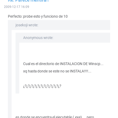
2009-12-17 16:09
Perfecto: probe esto y funciono de 10
josekoji wrote:
Anonymous wrote:
Cual es el directorio de INSTALACION DE Winscp...
xq hasta donde se este no se INSTALA!!!!...
¿?¿?¿?¿?¿?¿?¿?¿?¿?¿?¿?¿?
es donde se encuentra el ejecutable (.exe)..., pero