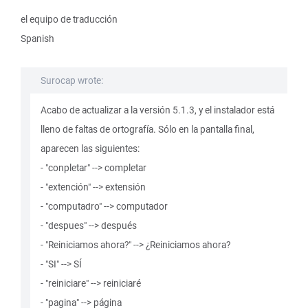
el equipo de traducción
Spanish
Surocap wrote:
Acabo de actualizar a la versión 5.1.3, y el instalador está
lleno de faltas de ortografía. Sólo en la pantalla final,
aparecen las siguientes:
- "conpletar" --> completar
- "extención" --> extensión
- "computadro" --> computador
- "despues" --> después
- "Reiniciamos ahora?" --> ¿Reiniciamos ahora?
- "SI" --> SÍ
- "reiniciare" --> reiniciaré
- "pagina" --> página