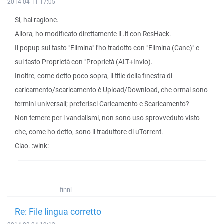
2014-04-11 17:05
Si, hai ragione.
Allora, ho modificato direttamente il .it con ResHack.
Il popup sul tasto "Elimina" l'ho tradotto con "Elimina (Canc)" e
sul tasto Proprietà con "Proprietà (ALT+Invio).
Inoltre, come detto poco sopra, il title della finestra di
caricamento/scaricamento è Upload/Download, che ormai sono
termini universali; preferisci Caricamento e Scaricamento?
Non temere per i vandalismi, non sono uso sprovveduto visto
che, come ho detto, sono il traduttore di uTorrent.
Ciao. :wink:
finni
Re: File lingua corretto