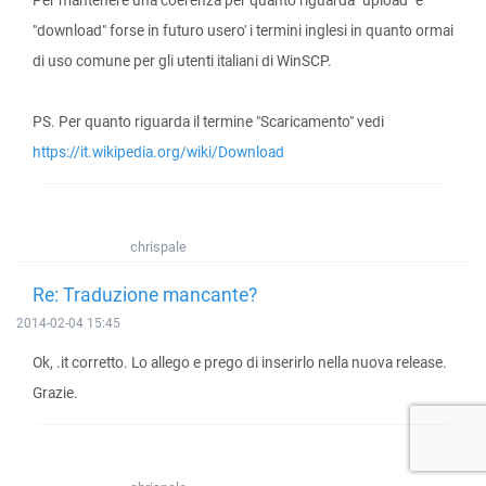
Per mantenere una coerenza per quanto riguarda "upload" e
"download" forse in futuro usero' i termini inglesi in quanto ormai
di uso comune per gli utenti italiani di WinSCP.
PS. Per quanto riguarda il termine "Scaricamento" vedi
https://it.wikipedia.org/wiki/Download
chrispale
Re: Traduzione mancante?
2014-02-04 15:45
Ok, .it corretto. Lo allego e prego di inserirlo nella nuova release.
Grazie.