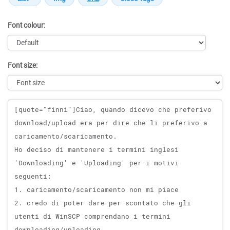
Font colour:
Font size:
Message