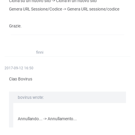
Clona su un nuovo sito -> Clona in un nuovo sito
Genera URL Sessione/Codice -> Genera URL sessione/codice
Grazie.
finni
2017-09-12 16:50
Ciao Bovirus
bovirus wrote:
Annullando... -> Annullamento...