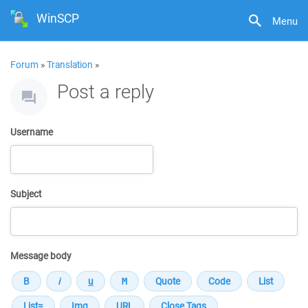
WinSCP
Menu
Forum
»
Translation
»
Post a reply
Username
Subject
Message body