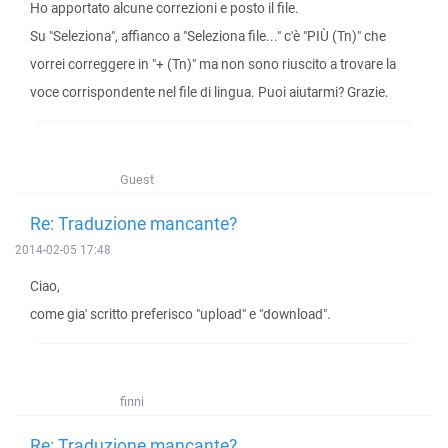
Ho apportato alcune correzioni e posto il file.
Su "Seleziona", affianco a "Seleziona file..." c'è "PIÙ (Tn)" che
vorrei correggere in "+ (Tn)" ma non sono riuscito a trovare la
voce corrispondente nel file di lingua. Puoi aiutarmi? Grazie.
Guest
Re: Traduzione mancante?
2014-02-05 17:48
Ciao,
come gia' scritto preferisco "upload" e "download".
finni
Re: Traduzione mancante?