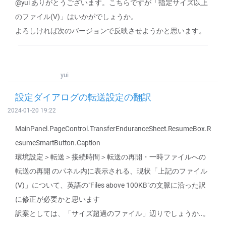
@yui ありがとうございます。こちらですが「指定サイズ以上
のファイル(V)」はいかがでしょうか。
よろしければ次のバージョンで反映させようかと思います。
yui
設定ダイアログの転送設定の翻訳
2024-01-20 19:22
MainPanel.PageControl.TransferEnduranceSheet.ResumeBox.R
esumeSmartButton.Caption
環境設定＞転送＞接続時間＞転送の再開・一時ファイルへの
転送の再開 のパネル内に表示される、現状「上記のファイル
(V)」について、英語の"Files above 100KB"の文脈に沿った訳
に修正が必要かと思います
訳案としては、「サイズ超過のファイル」辺りでしょうか..。