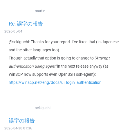
martin
Re: 誤字の報告
2026-05-04
@sekiguchi: Thanks for your report. I've fixed that (in Japanese
and the other languages too).
Though actually that option is going to change to
"Attempt
authentication using agent"
in the next release anyway (as
WinSCP now supports even OpenSSH ssh-agent):
https://winscp.net/eng/docs/ui_login_authentication
sekiguchi
誤字の報告
2026-04-30 01:36