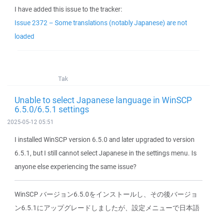
I have added this issue to the tracker:
Issue 2372 – Some translations (notably Japanese) are not
loaded
Tak
Unable to select Japanese language in WinSCP
6.5.0/6.5.1 settings
2025-05-12 05:51
I installed WinSCP version 6.5.0 and later upgraded to version
6.5.1, but I still cannot select Japanese in the settings menu. Is
anyone else experiencing the same issue?
WinSCP バージョン6.5.0をインストールし、その後バージョ
ン6.5.1にアップグレードしましたが、設定メニューで日本語