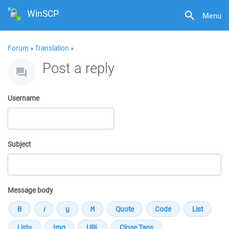
WinSCP
Menu
Forum
»
Translation
»
Post a reply
Username
Subject
Message body