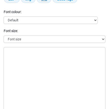
Font colour:
Font size:
Message