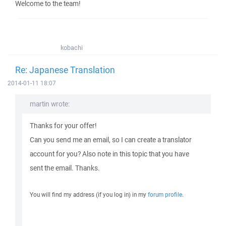
Welcome to the team!
kobachi
Re: Japanese Translation
2014-01-11 18:07
martin wrote:
Thanks for your offer!
Can you send me an email, so I can create a translator
account for you? Also note in this topic that you have
sent the email. Thanks.
You will find my address (if you log in) in my
forum profile
.