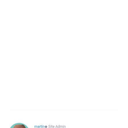
martin
◆
Site Admin