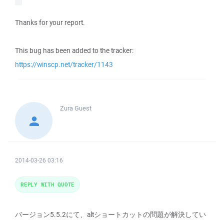
Thanks for your report.
This bug has been added to the tracker:
https://winscp.net/tracker/1143
Zura
Guest
2014-03-26 03:16
REPLY WITH QUOTE
バージョン5.5.2にて、altショートカットの問題が解決してい