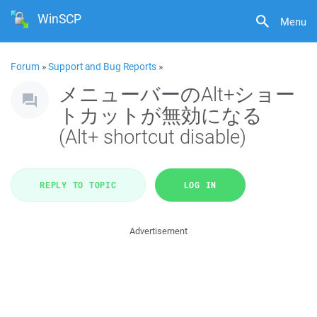
WinSCP
Menu
Forum
»
Support and Bug Reports
»
メニューバーのAlt+ショー
トカットが無効になる
(Alt+ shortcut disable)
REPLY TO TOPIC
LOG IN
Advertisement