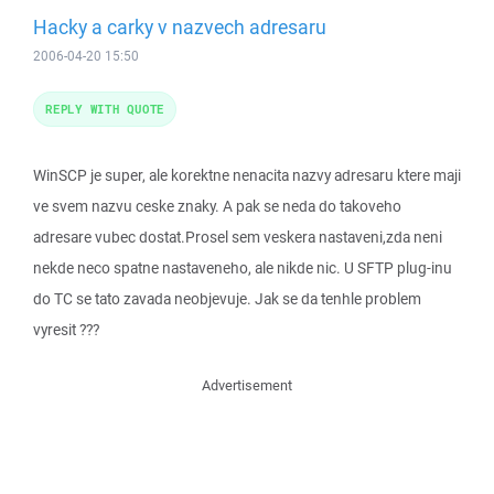
Hacky a carky v nazvech adresaru
2006-04-20 15:50
REPLY WITH QUOTE
WinSCP je super, ale korektne nenacita nazvy adresaru ktere maji
ve svem nazvu ceske znaky. A pak se neda do takoveho
adresare vubec dostat.Prosel sem veskera nastaveni,zda neni
nekde neco spatne nastaveneho, ale nikde nic. U SFTP plug-inu
do TC se tato zavada neobjevuje. Jak se da tenhle problem
vyresit ???
Advertisement