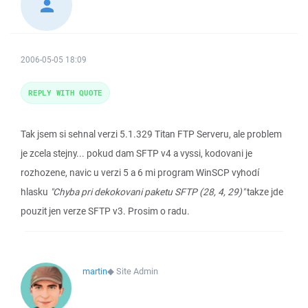
2006-05-05 18:09
REPLY WITH QUOTE
Tak jsem si sehnal verzi 5.1.329 Titan FTP Serveru, ale problem
je zcela stejny... pokud dam SFTP v4 a vyssi, kodovani je
rozhozene, navic u verzi 5 a 6 mi program WinSCP vyhodí
hlasku
"Chyba pri dekokovani paketu SFTP (28, 4, 29)"
takze jde
pouzit jen verze SFTP v3. Prosim o radu.
martin
◆
Site Admin