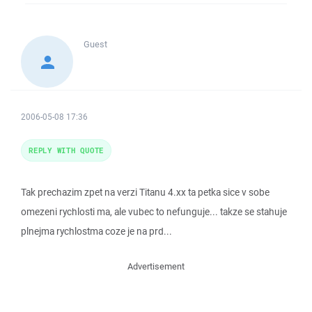
Guest
2006-05-08 17:36
REPLY WITH QUOTE
Tak prechazim zpet na verzi Titanu 4.xx ta petka sice v sobe
omezeni rychlosti ma, ale vubec to nefunguje... takze se stahuje
plnejma rychlostma coze je na prd...
Advertisement