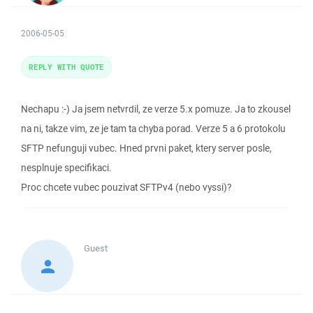
2006-05-05
REPLY WITH QUOTE
Nechapu :-) Ja jsem netvrdil, ze verze 5.x pomuze. Ja to zkousel
na ni, takze vim, ze je tam ta chyba porad. Verze 5 a 6 protokolu
SFTP nefunguji vubec. Hned prvni paket, ktery server posle,
nesplnuje specifikaci.
Proc chcete vubec pouzivat SFTPv4 (nebo vyssi)?
Guest