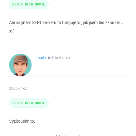
REPLY WITH QUOTE
Ale na jiném SFRT serveru to funguje :o( jak jsem ted zkousel...
:o(
martin
◆
Site Admin
2006-04-27
REPLY WITH QUOTE
Vyzkousim to.