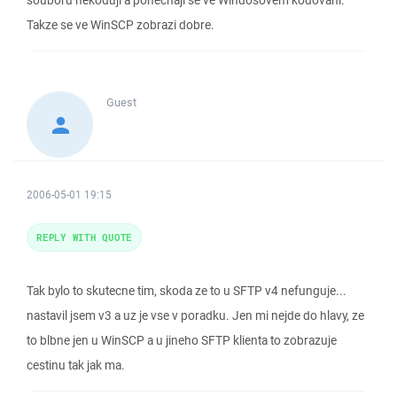
souboru nekoduji a ponechaji se ve Windosovem kodovani.
Takze se ve WinSCP zobrazi dobre.
Guest
2006-05-01 19:15
REPLY WITH QUOTE
Tak bylo to skutecne tim, skoda ze to u SFTP v4 nefunguje...
nastavil jsem v3 a uz je vse v poradku. Jen mi nejde do hlavy, ze
to blbne jen u WinSCP a u jineho SFTP klienta to zobrazuje
cestinu tak jak ma.