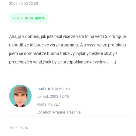
2006-05-05 22:33
REPLY WITH QUOTE
Aha, ja v domeni, jak jste psal vise ze vam to na verzi 5.x funguje
usoudil, ze to bude ve verzi programu. A u vyssi verze protokolu
jsem se domnival ze budou treba vychytany nektere chyby z
predchozich verzi,jinak by se predpokladam nevydavali... :)
martin
◆
Site Admin
Joined:
2002-12-10
Posts:
43,027
Location:
Prague, Czechia
2006-05-06