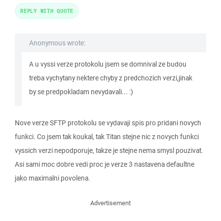
REPLY WITH QUOTE
Anonymous wrote:
A u vyssi verze protokolu jsem se domnival ze budou
treba vychytany nektere chyby z predchozich verzi,jinak
by se predpokladam nevydavali... :)
Nove verze SFTP protokolu se vydavaji spis pro pridani novych
funkci. Co jsem tak koukal, tak Titan stejne nic z novych funkci
vyssich verzi nepodporuje, takze je stejne nema smysl pouzivat.
Asi sami moc dobre vedi proc je verze 3 nastavena defaultne
jako maximalni povolena.
Advertisement