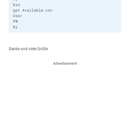
bin

get Available.csv

User

PW

by
Danke und viele Grüße
Advertisement