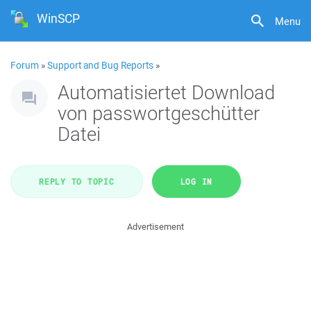
WinSCP
Menu
Forum
»
Support and Bug Reports
»
Automatisiertet Download
von passwortgeschütter
Datei
REPLY TO TOPIC
LOG IN
Advertisement