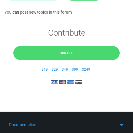
You
can
post new topics in this forum
Contribute
DONATE
$19
$29
$49
$99
$249
Documentation