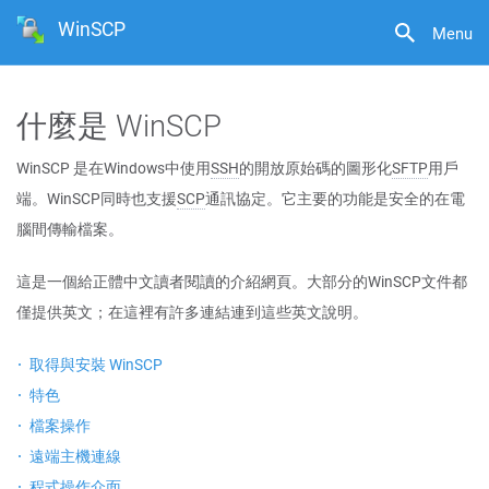
WinSCP
Menu
什麼是 WinSCP
WinSCP 是在Windows中使用
SSH
的開放原始碼的圖形化
SFTP
用戶
端。WinSCP同時也支援
SCP
通訊協定。它主要的功能是安全的在電
腦間傳輸檔案。
這是一個給正體中文讀者閱讀的介紹網頁。大部分的WinSCP文件都
僅提供英文；在這裡有許多連結連到這些英文說明。
取得與安裝 WinSCP
特色
檔案操作
遠端主機連線
程式操作介面