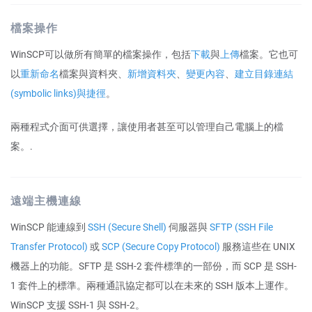
檔案操作
WinSCP可以做所有簡單的檔案操作，包括
下載
與
上傳
檔案。它也可
以
重新命名
檔案與資料夾、
新增資料夾
、
變更內容
、
建立目錄連結
(symbolic links)與捷徑
。
兩種程式介面可供選擇，讓使用者甚至可以管理自己電腦上的檔
案。.
遠端主機連線
WinSCP 能連線到
SSH (Secure Shell)
伺服器與
SFTP (SSH File
Transfer Protocol)
或
SCP (Secure Copy Protocol)
服務這些在 UNIX
機器上的功能。SFTP 是 SSH-2 套件標準的一部份，而 SCP 是 SSH-
1 套件上的標準。兩種通訊協定都可以在未來的 SSH 版本上運作。
WinSCP 支援 SSH-1 與 SSH-2。