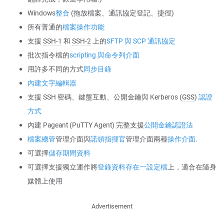
Windows
整合
(拖放檔案、通訊協定登記、捷徑)
所有普通的
檔案操作功能
支援
SSH-1
和
SSH-2
上的
SFTP 與 SCP 通訊協定
批次指令檔的
scripting 與命令列介面
用許多不同的方式
同步目錄
內建文字編輯器
支援 SSH 密碼、鍵盤互動、公開金鑰與 Kerberos (
GSS
)
認證
方式
內建 Pageant (PuTTY Agent) 完整支援
公開金鑰認證法
檔案總管
管理介面與
諾頓指揮官
管理介面兩種
操作介面
.
可選擇
儲存期間資料
可選擇支援獨立運作將
登錄資料存在一設定檔
上，適合在隨身
媒體上使用
Advertisement