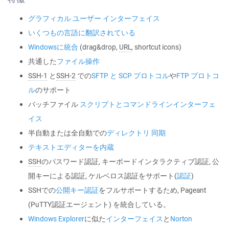
グラフィカル ユーザー インターフェイス
いくつもの言語に翻訳されている
Windowsに統合
(drag&drop,
URL
, shortcut icons)
共通した
ファイル操作
SSH-1
と
SSH-2
での
SFTP と SCP プロトコル
や
FTP プロトコ
ル
のサポート
バッチファイル
スクリプトとコマンドラインインターフェ
イス
半自動または全自動での
ディレクトリ 同期
テキストエディターを内蔵
SSH
のパスワード認証, キーボードインタラクティブ認証, 公
開キーによる認証, ケルベロス認証をサポート(
認証
)
SSHでの
公開キー認証
をフルサポートするため, Pageant
(PuTTY認証エージェント) を統合している。
Windows Explorer
に似た
インターフェイス
と
Norton