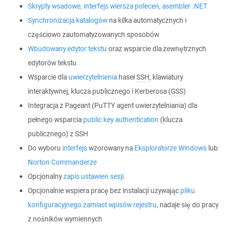
Skrypty wsadowe, interfejs wiersza poleceń, asembler .NET
Synchronizacja katalogów
na kilka automatycznych i
częściowo zautomatyzowanych sposobów
Wbudowany edytor tekstu
oraz wsparcie dla zewnętrznych
edytorów tekstu
Wsparcie dla
uwierzytelnienia
haseł
SSH
, klawiatury
interaktywnej, klucza publicznego i Kerberosa (
GSS
)
Integracja z Pageant (PuTTY agent uwierzytelniania) dla
pełnego wsparcia
public key authentication
(klucza
publicznego) z SSH
Do wyboru
interfejs
wzorowany na
Eksploratorze Windows
lub
Norton Commanderze
Opcjonalny
zapis ustawień sesji
.
Opcjonalnie wspiera pracę bez instalacji używając
pliku
konfiguracyjnego zamiast wpisów rejestru
, nadaje się do pracy
z nośników wymiennych