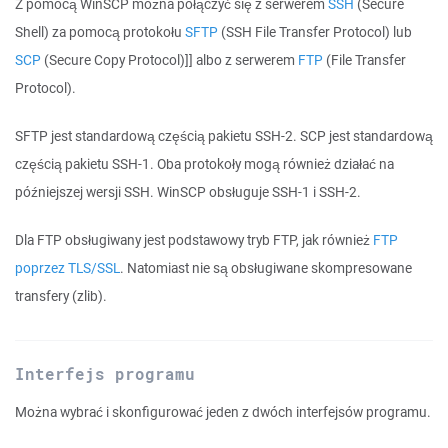
Z pomocą WinSCP można połączyć się z serwerem
SSH
(Secure
Shell) za pomocą protokołu
SFTP
(SSH File Transfer Protocol) lub
SCP
(Secure Copy Protocol)]] albo z serwerem
FTP
(File Transfer
Protocol).
SFTP jest standardową częścią pakietu SSH-2. SCP jest standardową
częścią pakietu SSH-1. Oba protokoły mogą również działać na
późniejszej wersji SSH. WinSCP obsługuje SSH-1 i SSH-2.
Dla FTP obsługiwany jest podstawowy tryb FTP, jak również
FTP
poprzez TLS/SSL
. Natomiast nie są obsługiwane skompresowane
transfery (zlib).
Interfejs programu
Można wybrać i skonfigurować jeden z dwóch interfejsów programu.